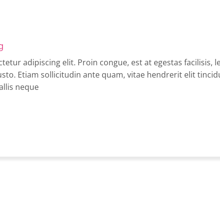
g
tur adipiscing elit. Proin congue, est at egestas facilisis, l
usto. Etiam sollicitudin ante quam, vitae hendrerit elit tinc
allis neque